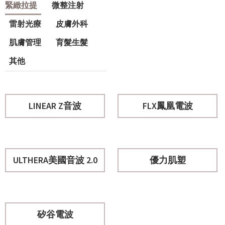
緊緻拉提
微整注射
雷射光療
皮膚外科
肌膚管理
育髮生髮
其他
LINEAR Z音波
FLX鳳凰電波
ULTHERA美國音波 2.0
優力肌塑
矽谷電波