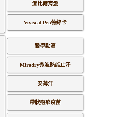
潔比爾育髮
Viviscal Pro薇絲卡
醫學點滴
Miradry微波熱能止汗
安薄汗
帶狀疱疹疫苗