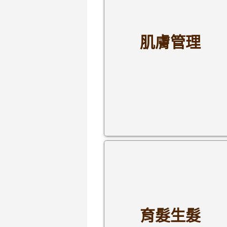
肌膚管理
育髮生髮