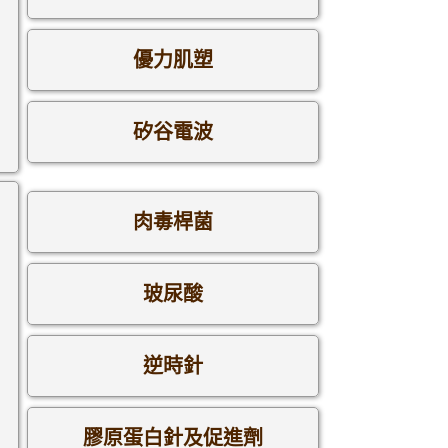
優力肌塑
矽谷電波
肉毒桿菌
玻尿酸
逆時針
膠原蛋白針及促進劑