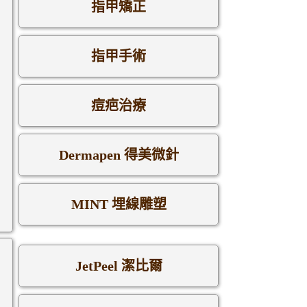
指甲矯正
指甲手術
痘疤治療
Dermapen 得美微針
MINT 埋線雕塑
JetPeel 潔比爾