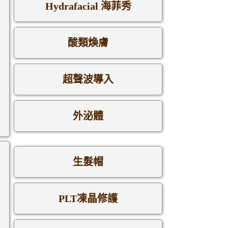
Hydrafacial 海菲秀
酸類煥膚
超聲波導入
外泌體
生髮帽
PLT凍晶修護