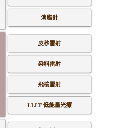
消脂針
皮秒雷射
染料雷射
飛梭雷射
LLLT 低能量光療