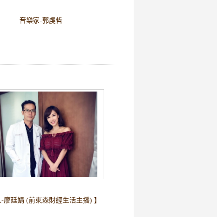
音樂家-郭虔哲
-廖廷娟 (前東森財經生活主播) 】