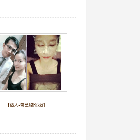
【藝人-曾韋綺Nikki】