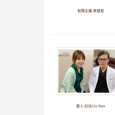
新聞主播-蔡慧君
藝人-壯壯Ula Shen