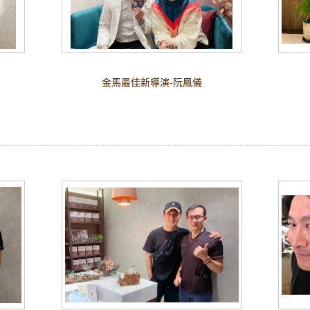
金馬最佳新導演-阮鳳儀