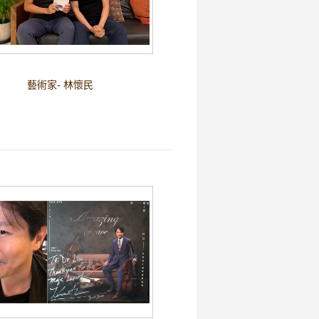
藝術家- 林懷民