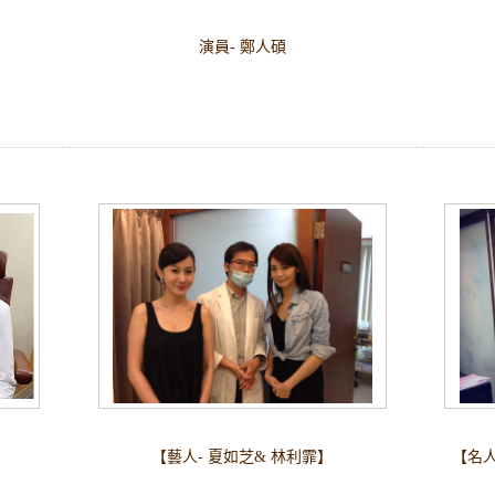
演員- 鄭人碩
【藝人- 夏如芝& 林利霏】
【名人