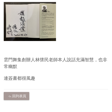
雲門舞集創辦人林懷民老師本人說話充滿智慧，也非
常幽默
連簽書都很風趣
回列表頁